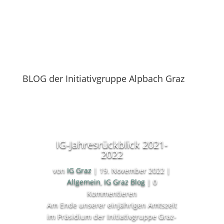
BLOG der Initiativgruppe Alpbach Graz
IG-Jahresrückblick 2021-
2022
von
IG Graz
|
19. November 2022
|
Allgemein
,
IG Graz Blog
| 0
Kommentieren
Am Ende unserer einjährigen Amtszeit
im Präsidium der Initiativgruppe Graz-