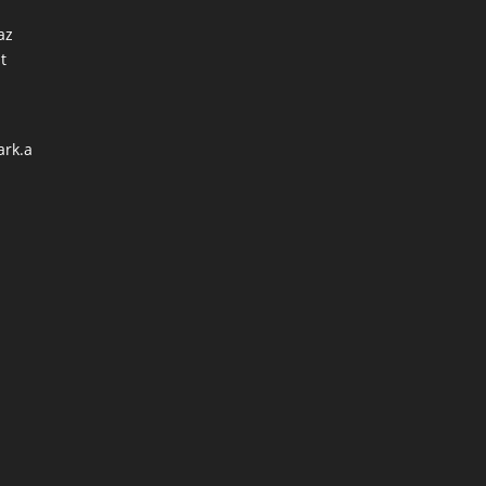
az
t
ark.a