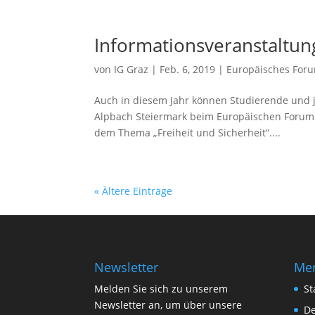
Informationsveranstaltu
von
IG Graz
|
Feb. 6, 2019
|
Europäisches For
Auch in diesem Jahr können Studierende und j
Alpbach Steiermark beim Europäischen Forum
dem Thema „Freiheit und Sicherheit“....
« Ältere Einträge
Newsletter
Me
Melden Sie sich zu unserem
St
Newsletter an, um über unsere
De