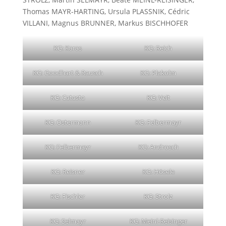
Thomas MAYR-HARTING, Ursula PLASSNIK, Cédric
VILLANI, Magnus BRUNNER, Markus BISCHHOFER
KG: Karas
KG: Reich
KG: Goodhart & Rausch
KG: Plakolm
KG: Catasta
KG: Veit
KG: Ostermann
KG: Felbermayr
KG: Felbermayr
KG: Androsch
KG: Reisner
KG: Hösele
KG: Fischler
KG: Strolz
KG: Selmayr
KG: Meinl-Reisinger