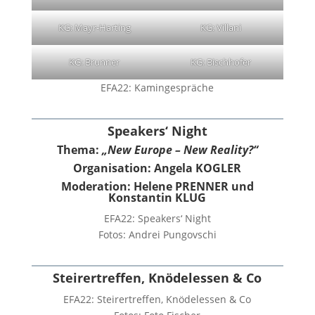
KG: Mayr-Harting
KG: Villani
KG: Brunner
KG: Bischhofer
EFA22: Kamingespräche
Speakers‘ Night
Thema:
„New Europe – New Reality?“
Organisation: Angela KOGLER
Moderation: Helene PRENNER und
Konstantin KLUG
EFA22: Speakers‘ Night
Fotos: Andrei Pungovschi
Steirertreffen, Knödelessen & Co
EFA22: Steirertreffen, Knödelessen & Co