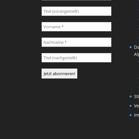
Da
Al
St
Ve
I