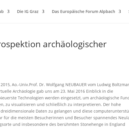
ub
Die IG Graz
Das Europäische Forum Alpbach
ospektion archäologischer
s 2015, Ao.-Univ.Prof. Dr. Wolfgang NEUBAUER vom Ludwig Boltzma
rtuelle Archäologie gab uns am 23. Mai 2016 Einblick in die
 Neuerste Technologien werden eingesetzt, um archäologische Fun
, zu visualisieren und schließlich zu interpretieren. Der hohe
n dreidimensionale Daten zu gelangen und diese computerunterstü
ar für die meisten Besucherinnen und Besucher spannendes Neul
gsorte und insbesondere des berühmten Stonehenge in England