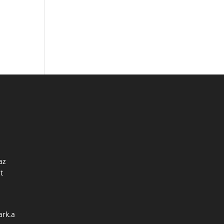
az
t
ark.a