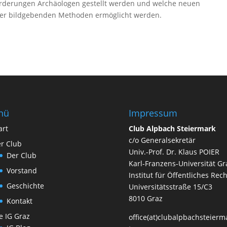
forderungen Archäologen gestellt werden und welche neuen
er bildgebenden Methoden ermöglicht werden.
nü
Impressum
art
Club Alpbach Steiermark
c/o Generalsekretär
r Club
Univ.-Prof. Dr. Klaus POIER
Der Club
Karl-Franzens-Universität Gr
Vorstand
Institut für Öffentliches Rech
Geschichte
Universitätsstraße 15/C3
8010 Graz
Kontakt
e IG Graz
office(at)clubalpbachsteierm