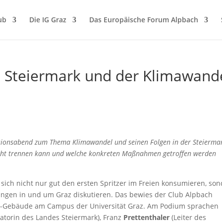
ub
Die IG Graz
Das Europäische Forum Alpbach
e Steiermark und der Klimawand
ssionsabend zum Thema Klimawandel und seinen Folgen in der Steierma
ht trennen kann und welche konkreten Maßnahmen getroffen werden
 sich nicht nur gut den ersten Spritzer im Freien konsumieren, so
ungen in und um Graz diskutieren. Das bewies der Club Alpbach
WI-Gebäude am Campus der Universität Graz. Am Podium sprachen
atorin des Landes Steiermark), Franz
Prettenthaler
(Leiter des