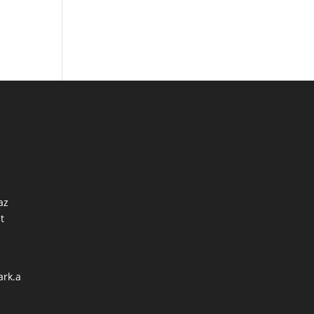
az
t
ark.a