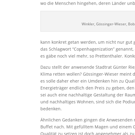
wo die Menschen hingehen, deren Länder unb
Winkler, Gössinger-Wieser, Bobik
kann konkret getan werden, um nicht nur gut 
das Schlagwort “Copenhagenization” genannt, 
es gäbe noch viel mehr, so Prettenthaler. Kon
Dazu stellt der anwesende Stadtrat Günter Rie
Klima retten wollen? Gössinger-Wieser meint d
es solle daher eher ein Umdenken hin zu Qual
Energieträger endlich den Preis zu geben, den
sei auch eine nachhaltige Gestaltung der Raum
und nachhaltiges Wohnen, sind sich die Podium
bedenken.
Ähnlichen Gedanken gingen die Anwesenden n
Buffet nach. Mit gefülltem Magen und einem G
Qualität zu setzen ist doch angenehmer als zu