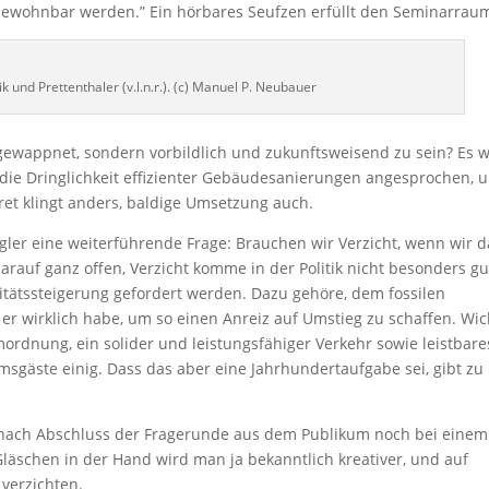
ewohnbar werden.” Ein hörbares Seufzen erfüllt den Seminarrau
 und Prettenthaler (v.l.n.r.). (c) Manuel P. Neubauer
gewappnet, sondern vorbildlich und zukunftsweisend zu sein? Es w
die Dringlichkeit effizienter Gebäudesanierungen angesprochen, 
kret klingt anders, baldige Umsetzung auch.
gler eine weiterführende Frage: Brauchen wir Verzicht, wenn wir d
arauf ganz offen, Verzicht komme in der Politik nicht besonders gu
itätssteigerung gefordert werden. Dazu gehöre, dem fossilen
 er wirklich habe, um so einen Anreiz auf Umstieg zu schaffen. Wic
ordnung, ein solider und leistungsfähiger Verkehr sowie leistbare
sgäste einig. Dass das aber eine Jahrhundertaufgabe sei, gibt zu
ach Abschluss der Fragerunde aus dem Publikum noch bei einem
läschen in der Hand wird man ja bekanntlich kreativer, und auf
 verzichten.