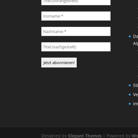
Da
Al
St
Ve
I
Designed by
Elegant Themes
| Powered by
Wo