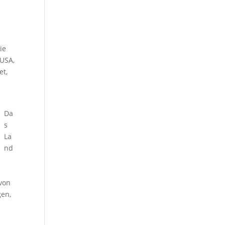
ie
 USA,
et,
Da
s
La
nd
 von
gen,