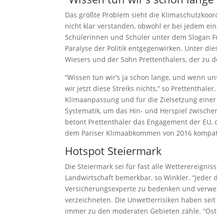
Das größte Problem sieht die Klimaschutzkoor
nicht klar verstanden, obwohl er bei jedem ei
Schülerinnen und Schüler unter dem Slogan Fr
Paralyse der Politik entgegenwirken. Unter d
Wiesers und der Sohn Prettenthalers, der zu d
“Wissen tun wir’s ja schon lange, und wenn uns
wir jetzt diese Streiks nichts,” so Prettenthal
Klimaanpassung und für die Zielsetzung einer 
Systematik, um das Hin- und Herspiel zwischen 
betont Prettenthaler das Engagement der EU,
dem Pariser Klimaabkommen von 2016 kompati
Hotspot Steiermark
Die Steiermark sei für fast alle Wetterereignis
Landwirtschaft bemerkbar, so Winkler. “Jeder de
Versicherungsexperte zu bedenken und verwei
verzeichneten. Die Unwetterrisiken haben se
immer zu den moderaten Gebieten zähle. “Österr