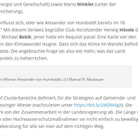
nergie und Gesellschaft) sowie Mario
Winkler
(Leiter der
sicherung).
einflusst sich, oder wie Alexander von Humboldt bereits im 18.
g.” Mit diesem Verweis begrüßte Club-Vorsitzender Herwig
Hösele
d
r Michael
Bobik
. Jener hatte ein Requisit parat: Eine Karte von den
ten den Klimawandel leugne. Dass sich das Klima im Wandel befind
ste. Die angebrachte Frage sei also viel mehr, was das Land
andels zu beherrschen.
den Worten Alexander von Humboldts. (c) Manuel P. Neubauer
 Clusterbereiche definiert, für die Strategien auf Gemeinde- und
össinger-Wieser (nachzulesen unter
https://bit.ly/2WDM4gX
). Die
rk von der Zusammenarbeit in der Landesregierung ab. Die Länge
en oder Hochwasserschutzmaßnahmen sei nicht einfach zu bewälti
ieberatung für alle sei man auf dem richtigen Weg.
”