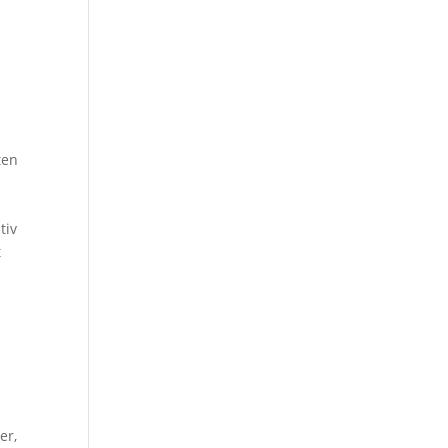
ten
n
tiv
t
er,