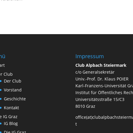
nü
Impressum
art
Club Alpbach Steiermark
c/o Generalsekretär
r Club
Univ.-Prof. Dr. Klaus POIER
Der Club
Karl-Franzens-Universität Gr
Vorstand
Institut für Öffentliches Rech
Geschichte
Universitätsstraße 15/C3
8010 Graz
Kontakt
e IG Graz
office(at)clubalpbachsteierm
IG Blog
t
Die IG Graz