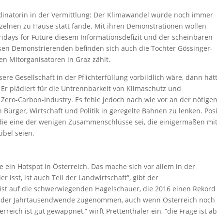
dinatorin in der Vermittlung: Der Klimawandel würde noch immer
nzelnen zu Hause statt fände. Mit ihren Demonstrationen wollen
idays for Future diesem Informationsdefizit und der scheinbaren
iesen Demonstrierenden befinden sich auch die Tochter Gössinger-
en Mitorganisatoren in Graz zählt.
ere Gesellschaft in der Pflichterfüllung vorbildlich wäre, dann hät
er. Er plädiert für die Untrennbarkeit von Klimaschutz und
Zero-Carbon-Industry. Es fehle jedoch nach wie vor an der nötige
Bürger, Wirtschaft und Politik in geregelte Bahnen zu lenken. Posi
 die eine der wenigen Zusammenschlüsse sei, die einigermaßen mi
bel seien.
se ein Hotspot in Österreich. Das mache sich vor allem in der
r isst, ist auch Teil der Landwirtschaft”, gibt der
st auf die schwerwiegenden Hagelschauer, die 2016 einen Rekord
it der Jahrtausendwende zugenommen, auch wenn Österreich noch
eich ist gut gewappnet,” wirft Prettenthaler ein, “die Frage ist ab