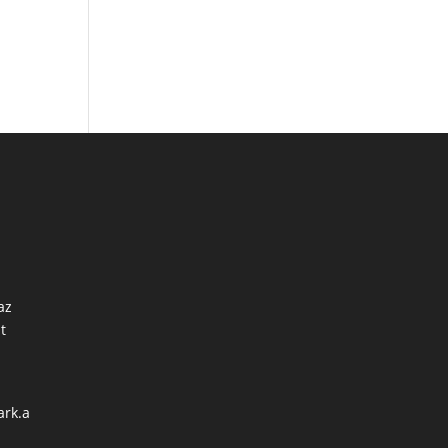
az
t
ark.a