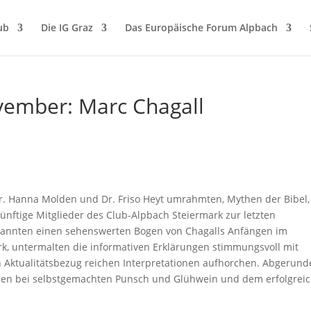
ub
Die IG Graz
Das Europäische Forum Alpbach
vember: Marc Chagall
r. Hanna Molden und Dr. Friso Heyt umrahmten, Mythen der Bibel,
künftige Mitglieder des Club-Alpbach Steiermark zur letzten
spannten einen sehenswerten Bogen von Chagalls Anfängen im
, untermalten die informativen Erklärungen stimmungsvoll mit
n Aktualitätsbezug reichen Interpretationen aufhorchen. Abgerund
en bei selbstgemachten Punsch und Glühwein und dem erfolgrei