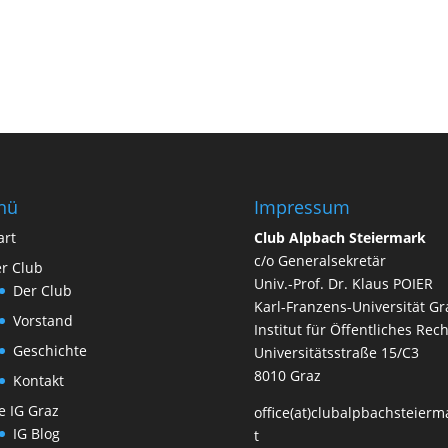
nü
Impressum
art
Club Alpbach Steiermark
c/o Generalsekretär
r Club
Univ.-Prof. Dr. Klaus POIER
Der Club
Karl-Franzens-Universität Gr
Vorstand
Institut für Öffentliches Rech
Geschichte
Universitätsstraße 15/C3
8010 Graz
Kontakt
e IG Graz
office(at)clubalpbachsteierm
IG Blog
t