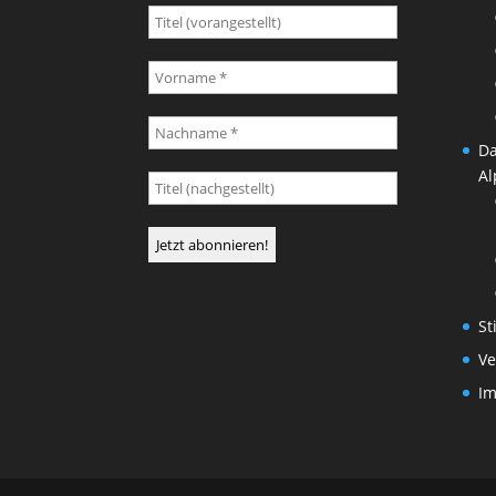
Da
Al
St
Ve
I